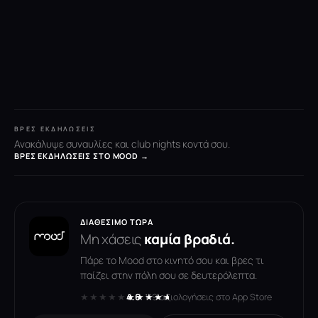
ΒΡΕΣ ΕΚΔΗΛΏΣΕΙΣ
Ανακάλυψε συναυλίες και club nights κοντά σου.
ΒΡΕΣ ΕΚΔΗΛΏΣΕΙΣ ΣΤΟ MOOD →
ΔΙΑΘΈΣΙΜΟ ΤΏΡΑ
Μη χάσεις
καμία βραδιά.
Πάρε το Mood στο κινητό σου και βρες τι
παίζει στην πόλη σου σε δευτερόλεπτα.
★★★★★
★★★★★
4.6
· 119 αξιολογήσεις στο App Store