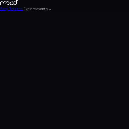
Blog
Reports
Explore events →