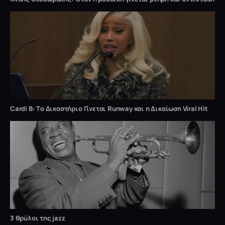
Cardi B: Tο Δικαστήριο Γίνεται Runway και η Δικαίωση Viral Hit
3 θρύλοι της jazz