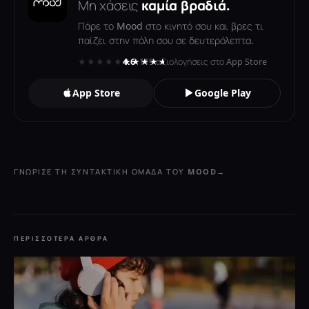
Μη χάσεις
καμία βραδιά.
Πάρε το Mood στο κινητό σου και βρες τι
παίζει στην πόλη σου σε δευτερόλεπτα.
★★★★★
★★★★★
4.6
· 119 αξιολογήσεις στο App Store
App Store
Google Play
ΓΝΏΡΙΣΕ ΤΗ ΣΥΝΤΑΚΤΙΚΉ ΟΜΆΔΑ ΤΟΥ MOOD
→
ΠΕΡΙΣΣΌΤΕΡΑ ΆΡΘΡΑ