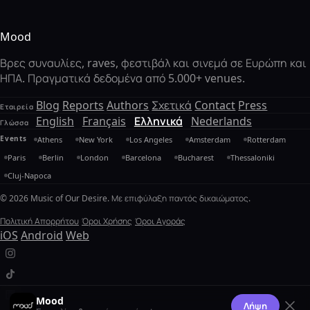
Mood
Βρες συναυλίες, raves, φεστιβάλ και σινεμά σε Ευρώπη και
ΗΠΑ. Πραγματικά δεδομένα από 5.000+ venues.
Blog
Reports
Authors
Σχετικά
Contact
Press
Εταιρεία
English
Français
Ελληνικά
Nederlands
Γλώσσα
Events
Athens
New York
Los Angeles
Amsterdam
Rotterdam
Paris
Berlin
London
Barcelona
Bucharest
Thessaloniki
Cluj-Napoca
© 2026 Music of Our Desire. Με επιφύλαξη παντός δικαιώματος.
Πολιτική Απορρήτου
Όροι Χρήσης
Όροι Αγοράς
iOS
Android
Web
Mood
Λήψη