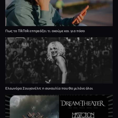
Πως το TikTok επηρεάζει τι ακούμε και για πόσο
Ελεωνόρα Ζουγανέλη: η συναυλία που θα μιλάνε όλοι