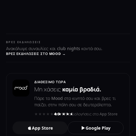
ΒΡΕΣ ΕΚΔΗΛΏΣΕΙΣ
Ανακάλυψε συναυλίες και club nights κοντά σου.
ΒΡΕΣ ΕΚΔΗΛΏΣΕΙΣ ΣΤΟ MOOD →
ΔΙΑΘΈΣΙΜΟ ΤΏΡΑ
Μη χάσεις
καμία βραδιά.
Πάρε το Mood στο κινητό σου και βρες τι
παίζει στην πόλη σου σε δευτερόλεπτα.
★★★★★
★★★★★
4.6
· 119 αξιολογήσεις στο App Store
App Store
Google Play