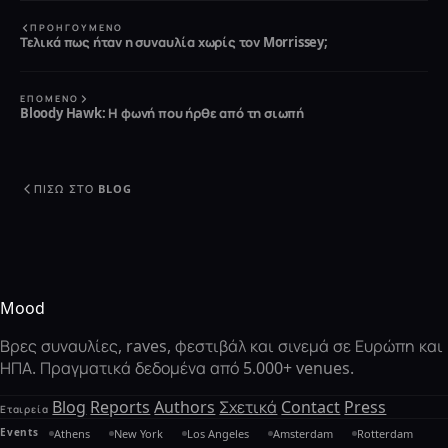
ΠΡΟΗΓΟΎΜΕΝΟ
Τελικά πως ήταν η συναυλία χωρίς τον Morrissey;
ΕΠΌΜΕΝΟ
Bloody Hawk: Η φωνή που ήρθε από τη σιωπή
ΠΊΣΩ ΣΤΟ BLOG
Mood
Βρες συναυλίες, raves, φεστιβάλ και σινεμά σε Ευρώπη και
ΗΠΑ. Πραγματικά δεδομένα από 5.000+ venues.
Blog
Reports
Authors
Σχετικά
Contact
Press
Εταιρεία
Events
Athens
New York
Los Angeles
Amsterdam
Rotterdam