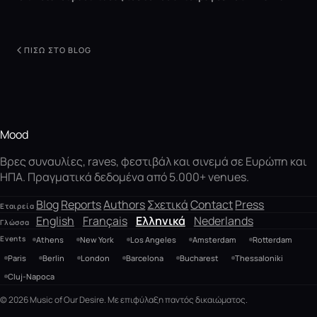
ΠΊΣΩ ΣΤΟ BLOG
Mood
Βρες συναυλίες, raves, φεστιβάλ και σινεμά σε Ευρώπη και
ΗΠΑ. Πραγματικά δεδομένα από 5.000+ venues.
Blog
Reports
Authors
Σχετικά
Contact
Press
Εταιρεία
English
Français
Ελληνικά
Nederlands
Γλώσσα
Events
Athens
New York
Los Angeles
Amsterdam
Rotterdam
Paris
Berlin
London
Barcelona
Bucharest
Thessaloniki
Cluj-Napoca
© 2026 Music of Our Desire. Με επιφύλαξη παντός δικαιώματος.