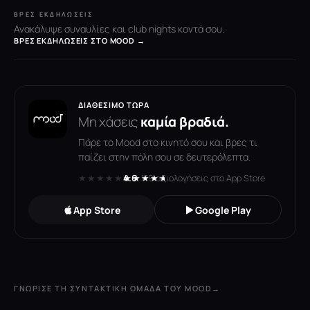
ΒΡΕΣ ΕΚΔΗΛΏΣΕΙΣ
Ανακάλυψε συναυλίες και club nights κοντά σου.
ΒΡΕΣ ΕΚΔΗΛΏΣΕΙΣ ΣΤΟ MOOD →
ΔΙΑΘΈΣΙΜΟ ΤΏΡΑ
Μη χάσεις
καμία βραδιά.
Πάρε το Mood στο κινητό σου και βρες τι
παίζει στην πόλη σου σε δευτερόλεπτα.
★★★★★
★★★★★
4.6
· 119 αξιολογήσεις στο App Store
App Store
Google Play
ΓΝΏΡΙΣΕ ΤΗ ΣΥΝΤΑΚΤΙΚΉ ΟΜΆΔΑ ΤΟΥ MOOD
→