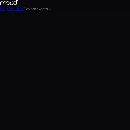
Blog
Reports
Explore events →