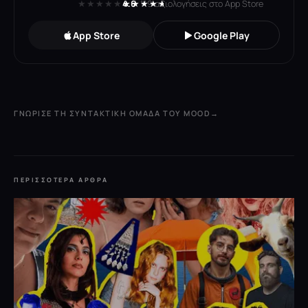
★★★★★
★★★★★
4.6
· 119 αξιολογήσεις στο App Store
App Store
Google Play
ΓΝΏΡΙΣΕ ΤΗ ΣΥΝΤΑΚΤΙΚΉ ΟΜΆΔΑ ΤΟΥ MOOD
→
ΠΕΡΙΣΣΌΤΕΡΑ ΆΡΘΡΑ