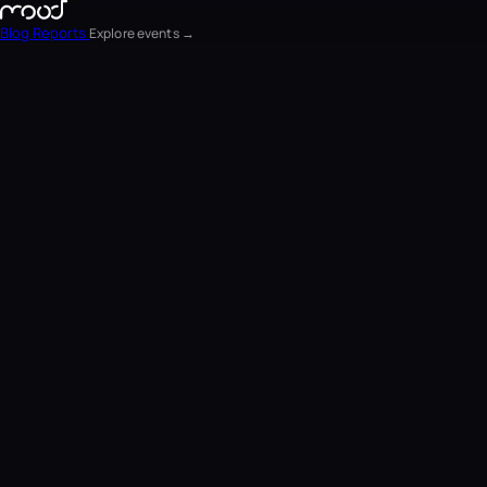
Blog
Reports
Explore events →