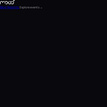
Blog
Reports
Explore events →