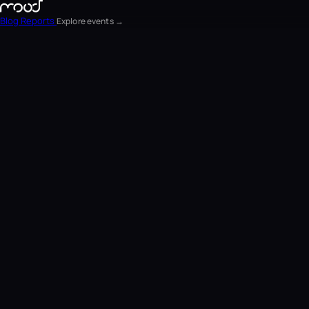
Blog
Reports
Explore events →