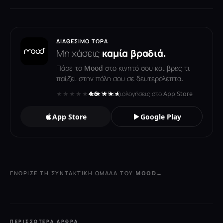
ΔΙΑΘΈΣΙΜΟ ΤΏΡΑ
Μη χάσεις
καμία βραδιά.
Πάρε το Mood στο κινητό σου και βρες τι
παίζει στην πόλη σου σε δευτερόλεπτα.
★★★★★
★★★★★
4.6
· 119 αξιολογήσεις στο App Store
App Store
Google Play
ΓΝΏΡΙΣΕ ΤΗ ΣΥΝΤΑΚΤΙΚΉ ΟΜΆΔΑ ΤΟΥ MOOD
→
ΠΕΡΙΣΣΌΤΕΡΑ ΆΡΘΡΑ