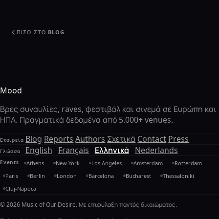
ΠΊΣΩ ΣΤΟ BLOG
Mood
Βρες συναυλίες, raves, φεστιβάλ και σινεμά σε Ευρώπη και
ΗΠΑ. Πραγματικά δεδομένα από 5.000+ venues.
Blog
Reports
Authors
Σχετικά
Contact
Press
Εταιρεία
English
Français
Ελληνικά
Nederlands
Γλώσσα
Events
Athens
New York
Los Angeles
Amsterdam
Rotterdam
Paris
Berlin
London
Barcelona
Bucharest
Thessaloniki
Cluj-Napoca
© 2026 Music of Our Desire. Με επιφύλαξη παντός δικαιώματος.