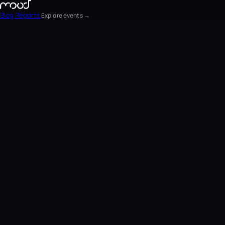
Blog
Reports
Explore events →