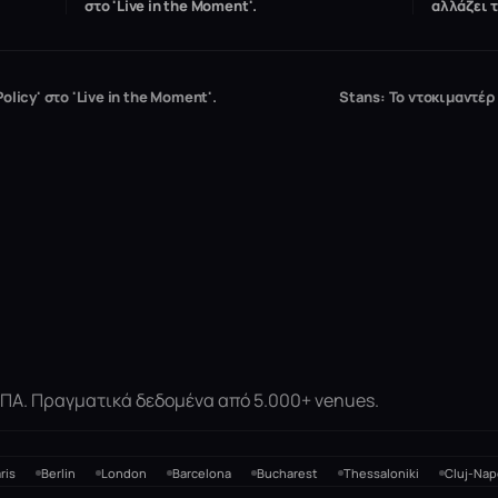
στο 'Live in the Moment'.
αλλάζει 
licy' στο 'Live in the Moment'.
Stans: Το ντοκιμαντέρ
 ΗΠΑ. Πραγματικά δεδομένα από 5.000+ venues.
ris
Berlin
London
Barcelona
Bucharest
Thessaloniki
Cluj-Nap