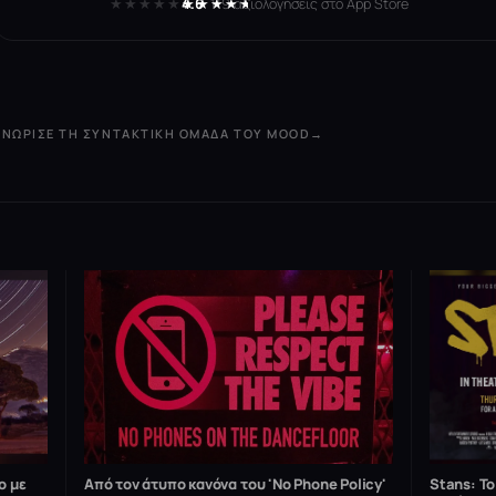
★★★★★
★★★★★
4.6
· 119 αξιολογήσεις στο App Store
ΓΝΏΡΙΣΕ ΤΗ ΣΥΝΤΑΚΤΙΚΉ ΟΜΆΔΑ ΤΟΥ MOOD
→
ο με
Από τον άτυπο κανόνα του 'No Phone Policy'
Stans: Τ