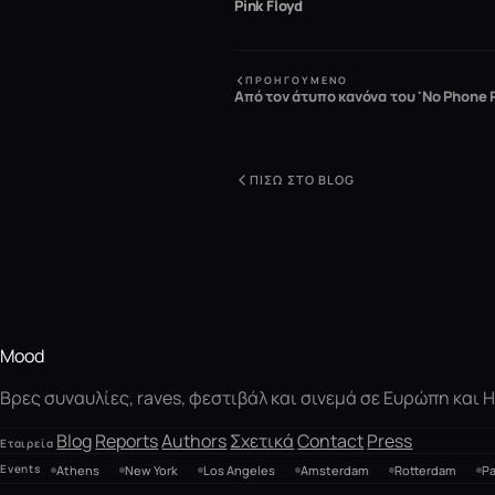
Pink Floyd
ΠΡΟΗΓΟΎΜΕΝΟ
Από τον άτυπο κανόνα του 'No Phone Po
ΠΊΣΩ ΣΤΟ BLOG
Mood
Βρες συναυλίες, raves, φεστιβάλ και σινεμά σε Ευρώπη και
Blog
Reports
Authors
Σχετικά
Contact
Press
Εταιρεία
Events
Athens
New York
Los Angeles
Amsterdam
Rotterdam
Pa