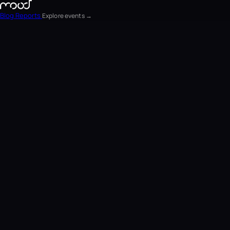
Blog
Reports
Explore events →