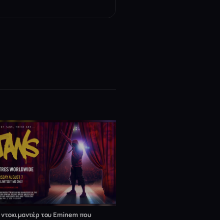
ο ντοκιμαντέρ του Eminem που