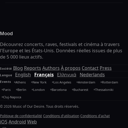
Mood
Découvrez concerts, raves, festivals et cinéma à travers
l'Europe et les États-Unis. Données réelles issues de plus
de 5 000 lieux actifs.
Blog
Reports
Authors
À propos
Contact
Press
Société
English
Français
Ελληνικά
Nederlands
Langue
Events
Athens
New York
Los Angeles
Amsterdam
Rotterdam
Paris
Berlin
London
Barcelona
Bucharest
Thessaloniki
Cluj-Napoca
© 2026 Music of Our Desire. Tous droits réservés.
Politique de confidentialité
Conditions d'utilisation
Conditions d'achat
iOS
Android
Web