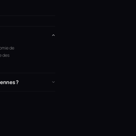
nomie de
ue des
éennes ?