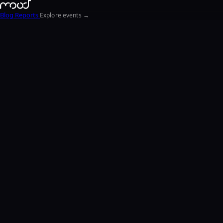
Blog
Reports
Explore events →
EN
FR
ΕΛ
NL