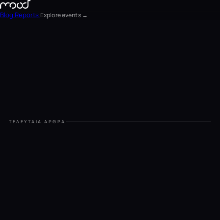
Blog
Reports
Explore events →
EN
FR
ΕΛ
NL
ΤΕΛΕΥΤΑΊΑ ΆΡΘΡΑ