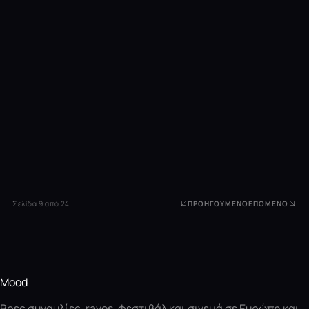
Σελίδα 9 από 24
ΠΡΟΗΓΟΎΜΕΝΟ
ΕΠΌΜΕΝΟ
Mood
Βρες συναυλίες, raves, φεστιβάλ και σινεμά σε Ευρώπη και