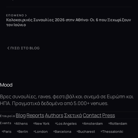
ΕΠΌΜΕΝΟ
Καλοκαιρινές Συναυλίες 2026 στην Αθήνα: Οι 6 που Ξεχωρίζουν
τον Ιούνιο
ΠΊΣΩ ΣΤΟ BLOG
Mood
Βρες συναυλίες, raves, φεστιβάλ και σινεμά σε Ευρώπη και
ΗΠΑ. Πραγματικά δεδομένα από 5.000+ venues.
Blog
Reports
Authors
Σχετικά
Contact
Press
Εταιρεία
Events
Athens
New York
Los Angeles
Amsterdam
Rotterdam
Paris
Berlin
London
Barcelona
Bucharest
Thessaloniki