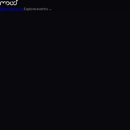
Blog
Reports
Explore events →