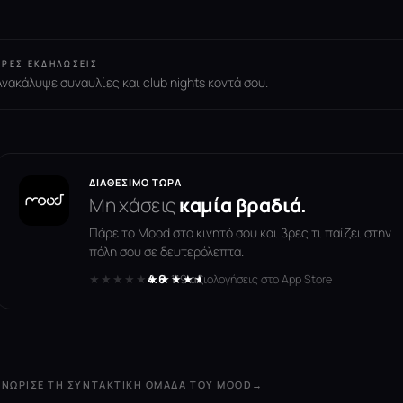
ΒΡΕΣ ΕΚΔΗΛΏΣΕΙΣ
Ανακάλυψε συναυλίες και club nights κοντά σου.
ΔΙΑΘΈΣΙΜΟ ΤΏΡΑ
Μη χάσεις
καμία βραδιά.
Πάρε το Mood στο κινητό σου και βρες τι παίζει στην
πόλη σου σε δευτερόλεπτα.
★★★★★
★★★★★
4.6
· 119 αξιολογήσεις στο App Store
ΓΝΏΡΙΣΕ ΤΗ ΣΥΝΤΑΚΤΙΚΉ ΟΜΆΔΑ ΤΟΥ MOOD
→