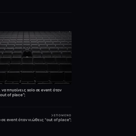
 να πηγαίνεις solo σε event όταν
out of place”;
ΕΠΌΜΕΝΟ
 σε event όταν νιώθεις “out of place”;