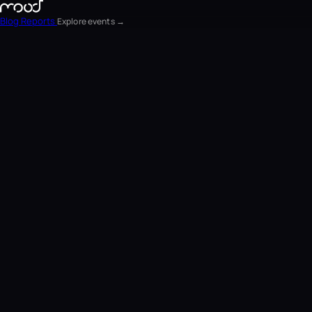
Blog
Reports
Explore events →