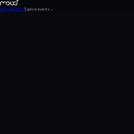
Blog
Reports
Explore events →