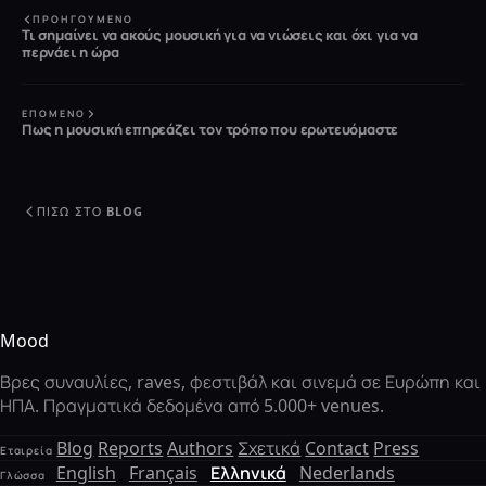
ΠΡΟΗΓΟΎΜΕΝΟ
Τι σημαίνει να ακούς μουσική για να νιώσεις και όχι για να
περνάει η ώρα
ΕΠΌΜΕΝΟ
Πως η μουσική επηρεάζει τον τρόπο που ερωτευόμαστε
ΠΊΣΩ ΣΤΟ BLOG
Mood
Βρες συναυλίες, raves, φεστιβάλ και σινεμά σε Ευρώπη και
ΗΠΑ. Πραγματικά δεδομένα από 5.000+ venues.
Blog
Reports
Authors
Σχετικά
Contact
Press
Εταιρεία
English
Français
Ελληνικά
Nederlands
Γλώσσα