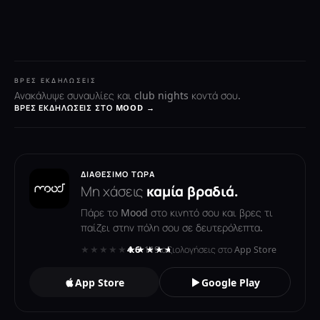
ΒΡΕΣ ΕΚΔΗΛΏΣΕΙΣ
Ανακάλυψε συναυλίες και club nights κοντά σου.
ΒΡΕΣ ΕΚΔΗΛΏΣΕΙΣ ΣΤΟ MOOD →
ΔΙΑΘΈΣΙΜΟ ΤΏΡΑ
Μη χάσεις
καμία βραδιά.
Πάρε το Mood στο κινητό σου και βρες τι
παίζει στην πόλη σου σε δευτερόλεπτα.
★★★★★
★★★★★
4.6
· 119 αξιολογήσεις στο App Store
App Store
Google Play