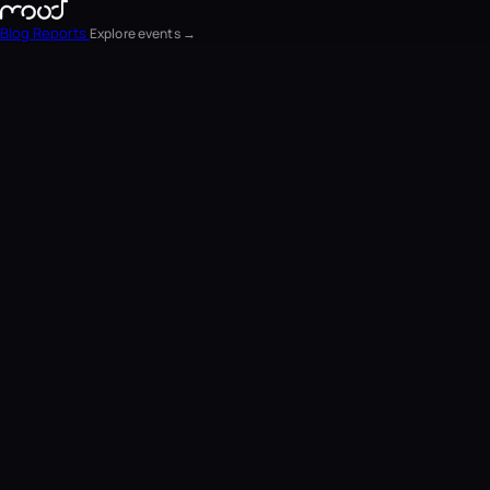
Blog
Reports
Explore events →