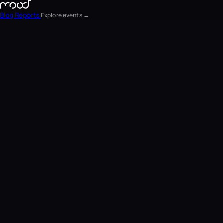
Blog
Reports
Explore events →