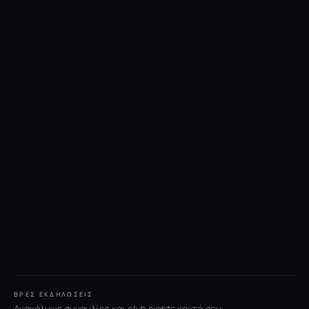
ΒΡΕΣ ΕΚΔΗΛΏΣΕΙΣ
Ανακάλυψε συναυλίες και club nights κοντά σου.