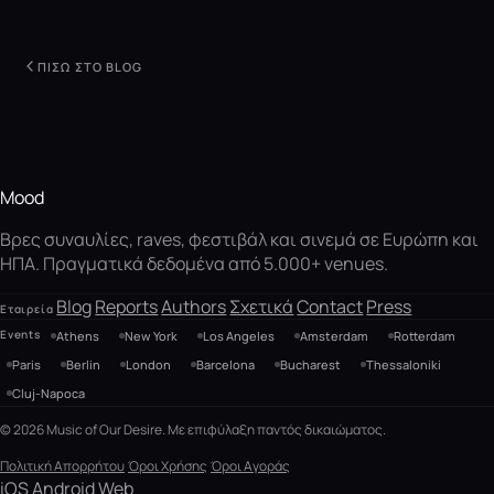
ΠΊΣΩ ΣΤΟ BLOG
Mood
Βρες συναυλίες, raves, φεστιβάλ και σινεμά σε Ευρώπη και
ΗΠΑ. Πραγματικά δεδομένα από 5.000+ venues.
Blog
Reports
Authors
Σχετικά
Contact
Press
Εταιρεία
Events
Athens
New York
Los Angeles
Amsterdam
Rotterdam
Paris
Berlin
London
Barcelona
Bucharest
Thessaloniki
Cluj-Napoca
© 2026 Music of Our Desire. Με επιφύλαξη παντός δικαιώματος.
Πολιτική Απορρήτου
Όροι Χρήσης
Όροι Αγοράς
iOS
Android
Web