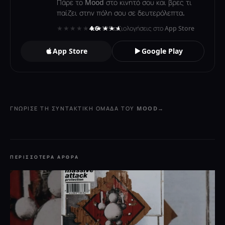
Πάρε το Mood στο κινητό σου και βρες τι
παίζει στην πόλη σου σε δευτερόλεπτα.
★★★★★
★★★★★
4.6
· 119 αξιολογήσεις στο App Store
App Store
Google Play
ΓΝΏΡΙΣΕ ΤΗ ΣΥΝΤΑΚΤΙΚΉ ΟΜΆΔΑ ΤΟΥ MOOD
→
ΠΕΡΙΣΣΌΤΕΡΑ ΆΡΘΡΑ