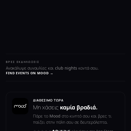
ΒΡΕΣ ΕΚΔΗΛΏΣΕΙΣ
Ανακάλυψε συναυλίες και club nights κοντά σου.
FIND EVENTS ON MOOD →
ΔΙΑΘΈΣΙΜΟ ΤΏΡΑ
Μη χάσεις
καμία βραδιά.
Πάρε το Mood στο κινητό σου και βρες τι
παίζει στην πόλη σου σε δευτερόλεπτα.
★★★★★
★★★★★