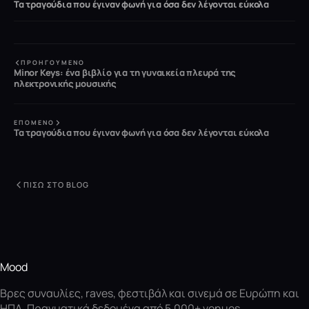
Τα τραγούδια που έγιναν φωνή για όσα δεν λέγονται εύκολα
ΠΡΟΗΓΟΎΜΕΝΟ
Minor Keys: ένα βιβλίο για τη γυναικεία πλευρά της
ηλεκτρονικής μουσικής
ΕΠΌΜΕΝΟ
Τα τραγούδια που έγιναν φωνή για όσα δεν λέγονται εύκολα
ΠΊΣΩ ΣΤΟ BLOG
Mood
Βρες συναυλίες, raves, φεστιβάλ και σινεμά σε Ευρώπη και
ΗΠΑ. Πραγματικά δεδομένα από 5.000+ venues.