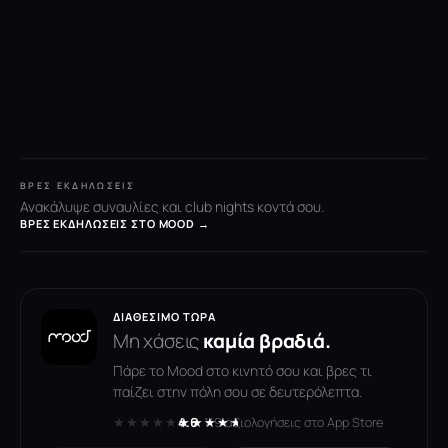
ΒΡΕΣ ΕΚΔΗΛΏΣΕΙΣ
Ανακάλυψε συναυλίες και club nights κοντά σου.
ΒΡΕΣ ΕΚΔΗΛΏΣΕΙΣ ΣΤΟ MOOD →
ΔΙΑΘΈΣΙΜΟ ΤΏΡΑ
Μη χάσεις
καμία βραδιά.
Πάρε το Mood στο κινητό σου και βρες τι
παίζει στην πόλη σου σε δευτερόλεπτα.
★★★★★
★★★★★
4.6
· 119 αξιολογήσεις στο App Store