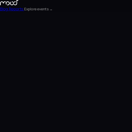
Blog
Reports
Explore events →