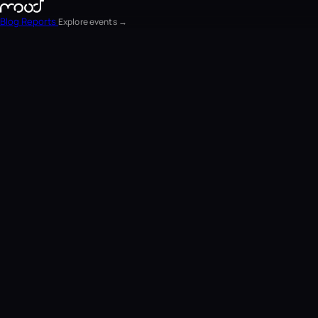
Blog
Reports
Explore events →