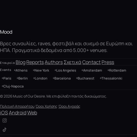
Mood
Βρες συναυλίες, raves, φεστιβάλ και σινεμά σε Ευρώπη και
ΗΠΑ. Πραγματικά δεδομένα από 5.000+ venues.
Blog
Reports
Authors
Σχετικά
Contact
Press
Εταιρεία
Events
Athens
New York
Los Angeles
Amsterdam
Rotterdam
Paris
Berlin
London
Barcelona
Bucharest
Thessaloniki
Cluj-Napoca
© 2026 Music of Our Desire. Με επιφύλαξη παντός δικαιώματος.
Πολιτική Απορρήτου
Όροι Χρήσης
Όροι Αγοράς
iOS
Android
Web