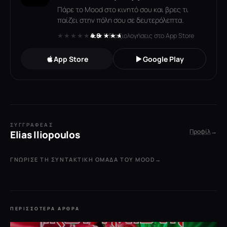
Πάρε το Mood στο κινητό σου και βρες τι
παίζει στην πόλη σου σε δευτερόλεπτα.
★★★★★
★★★★★
4.6
· 119 αξιολογήσεις στο App Store
App Store
Google Play
ΣΥΓΓΡΑΦΈΑΣ
Προφίλ
→
Elias Iliopoulos
ΓΝΏΡΙΣΕ ΤΗ ΣΥΝΤΑΚΤΙΚΉ ΟΜΆΔΑ ΤΟΥ MOOD
→
ΠΕΡΙΣΣΌΤΕΡΑ ΆΡΘΡΑ