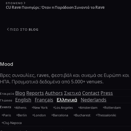
ΕΠΌΜΕΝΟ
CU Rave Πανηγύρι: Όταν η Παράδοση Συναντά το Rave
ΠΊΣΩ ΣΤΟ BLOG
Mood
Βρες συναυλίες, raves, φεστιβάλ και σινεμά σε Ευρώπη και
ΗΠΑ. Πραγματικά δεδομένα από 5.000+ venues.
Blog
Reports
Authors
Σχετικά
Contact
Press
Εταιρεία
English
Français
Ελληνικά
Nederlands
Γλώσσα
Events
Athens
New York
Los Angeles
Amsterdam
Rotterdam
Paris
Berlin
London
Barcelona
Bucharest
Thessaloniki
Cluj-Napoca