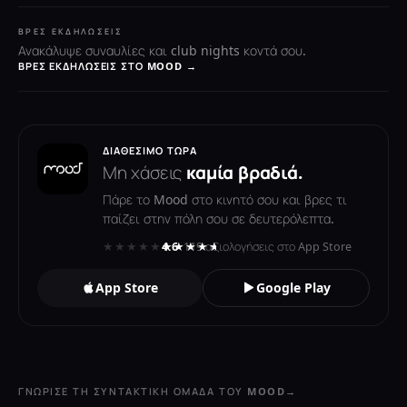
ΒΡΕΣ ΕΚΔΗΛΏΣΕΙΣ
Ανακάλυψε συναυλίες και club nights κοντά σου.
ΒΡΕΣ ΕΚΔΗΛΏΣΕΙΣ ΣΤΟ MOOD →
ΔΙΑΘΈΣΙΜΟ ΤΏΡΑ
Μη χάσεις
καμία βραδιά.
Πάρε το Mood στο κινητό σου και βρες τι
παίζει στην πόλη σου σε δευτερόλεπτα.
★★★★★
★★★★★
4.6
· 119 αξιολογήσεις στο App Store
App Store
Google Play
ΓΝΏΡΙΣΕ ΤΗ ΣΥΝΤΑΚΤΙΚΉ ΟΜΆΔΑ ΤΟΥ MOOD
→