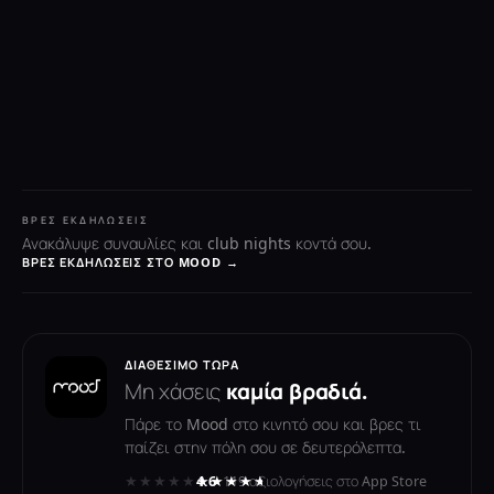
ΒΡΕΣ ΕΚΔΗΛΏΣΕΙΣ
Ανακάλυψε συναυλίες και club nights κοντά σου.
ΒΡΕΣ ΕΚΔΗΛΏΣΕΙΣ ΣΤΟ MOOD →
ΔΙΑΘΈΣΙΜΟ ΤΏΡΑ
Μη χάσεις
καμία βραδιά.
Πάρε το Mood στο κινητό σου και βρες τι
παίζει στην πόλη σου σε δευτερόλεπτα.
★★★★★
★★★★★
4.6
· 119 αξιολογήσεις στο App Store