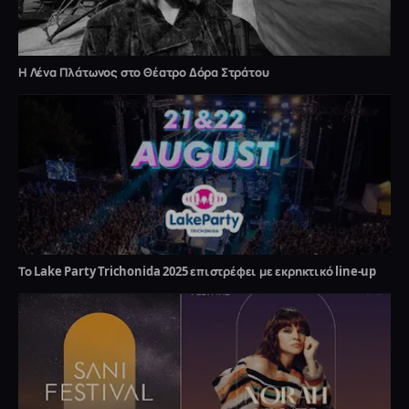
Η Λένα Πλάτωνος στο Θέατρο Δόρα Στράτου
Το Lake Party Trichonida 2025 επιστρέφει με εκρηκτικό line-up