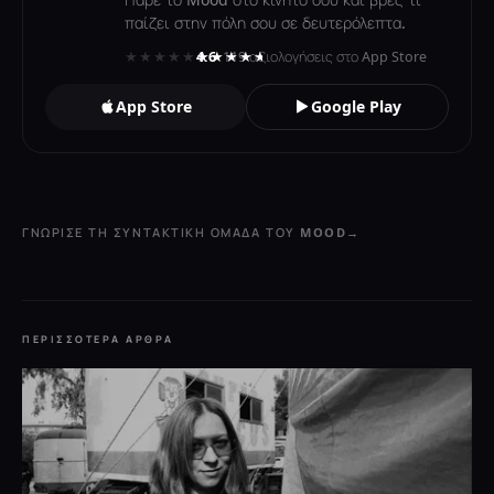
παίζει στην πόλη σου σε δευτερόλεπτα.
★★★★★
★★★★★
4.6
· 119 αξιολογήσεις στο App Store
App Store
Google Play
ΓΝΏΡΙΣΕ ΤΗ ΣΥΝΤΑΚΤΙΚΉ ΟΜΆΔΑ ΤΟΥ MOOD
→
ΠΕΡΙΣΣΌΤΕΡΑ ΆΡΘΡΑ