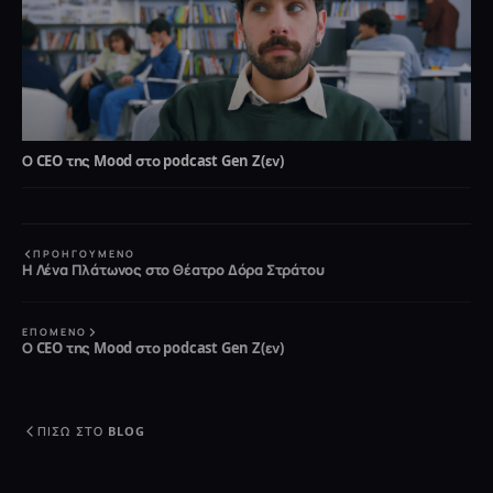
Ο CEO της Mood στο podcast Gen Z(εν)
ΠΡΟΗΓΟΎΜΕΝΟ
Η Λένα Πλάτωνος στο Θέατρο Δόρα Στράτου
ΕΠΌΜΕΝΟ
Ο CEO της Mood στο podcast Gen Z(εν)
ΠΊΣΩ ΣΤΟ BLOG