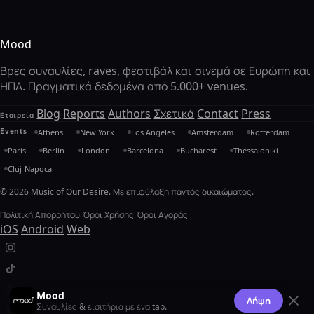
Mood
Βρες συναυλίες, raves, φεστιβάλ και σινεμά σε Ευρώπη και
ΗΠΑ. Πραγματικά δεδομένα από 5.000+ venues.
Blog
Reports
Authors
Σχετικά
Contact
Press
Εταιρεία
Events
Athens
New York
Los Angeles
Amsterdam
Rotterdam
Paris
Berlin
London
Barcelona
Bucharest
Thessaloniki
Cluj-Napoca
© 2026 Music of Our Desire. Με επιφύλαξη παντός δικαιώματος.
Πολιτική Απορρήτου
Όροι Χρήσης
Όροι Αγοράς
iOS
Android
Web
Mood
Λήψη
Συναυλίες & εισιτήρια με ένα tap.