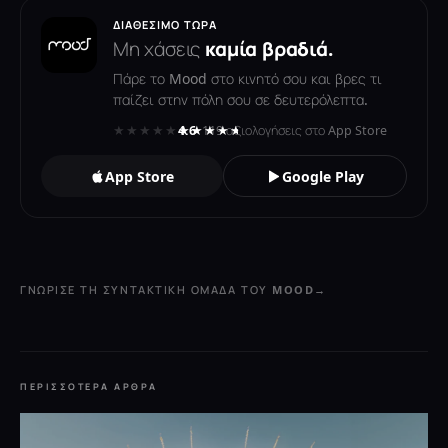
ΔΙΑΘΈΣΙΜΟ ΤΏΡΑ
Μη χάσεις
καμία βραδιά.
Πάρε το Mood στο κινητό σου και βρες τι
παίζει στην πόλη σου σε δευτερόλεπτα.
★★★★★
★★★★★
4.6
· 119 αξιολογήσεις στο App Store
App Store
Google Play
ΓΝΏΡΙΣΕ ΤΗ ΣΥΝΤΑΚΤΙΚΉ ΟΜΆΔΑ ΤΟΥ MOOD
→
ΠΕΡΙΣΣΌΤΕΡΑ ΆΡΘΡΑ