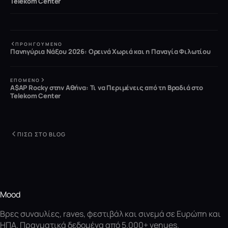
Telekom Center
ΠΡΟΗΓΟΎΜΕΝΟ
Πανηγύρια Νάξου 2026: Ορεινά Χωριά και η Παναγία Φιλωτίου
ΕΠΌΜΕΝΟ
A$AP Rocky στην Αθήνα: Τι να Περιμένεις από τη Βραδιά στο
Telekom Center
ΠΊΣΩ ΣΤΟ BLOG
Mood
Βρες συναυλίες, raves, φεστιβάλ και σινεμά σε Ευρώπη και
ΗΠΑ. Πραγματικά δεδομένα από 5.000+ venues.