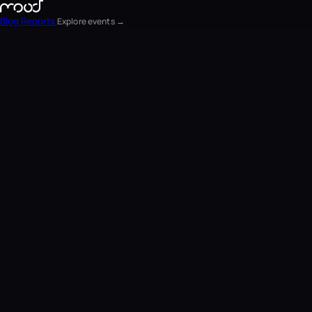
Blog
Reports
Explore events →