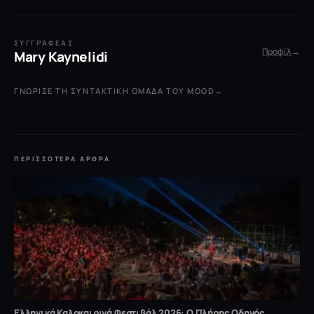
ΣΥΓΓΡΑΦΈΑΣ
Προφίλ
→
Mary Kaynelidi
ΓΝΏΡΙΣΕ ΤΗ ΣΥΝΤΑΚΤΙΚΉ ΟΜΆΔΑ ΤΟΥ MOOD
→
ΠΕΡΙΣΣΌΤΕΡΑ ΆΡΘΡΑ
Ελληνικά Καλοκαιρινά Φεστιβάλ 2026: Ο Πλήρης Οδηγός