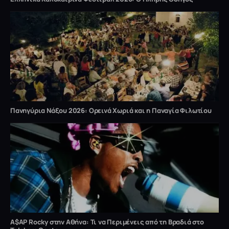
Πανηγύρια Νάξου 2026: Ορεινά Χωριά και η Παναγία Φιλωτίου
A$AP Rocky στην Αθήνα: Τι να Περιμένεις από τη Βραδιά στο