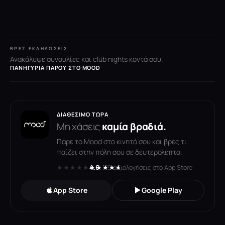
ΒΡΕΣ ΕΚΔΗΛΏΣΕΙΣ
Ανακάλυψε συναυλίες και club nights κοντά σου.
ΠΑΝΗΓΎΡΙΑ ΠΆΡΟΥ ΣΤΟ MOOD
ΔΙΑΘΈΣΙΜΟ ΤΏΡΑ
Μη χάσεις
καμία βραδιά.
Πάρε το Mood στο κινητό σου και βρες τι
παίζει στην πόλη σου σε δευτερόλεπτα.
★★★★★
★★★★★
4.6
· 119 αξιολογήσεις στο App Store
App Store
Google Play