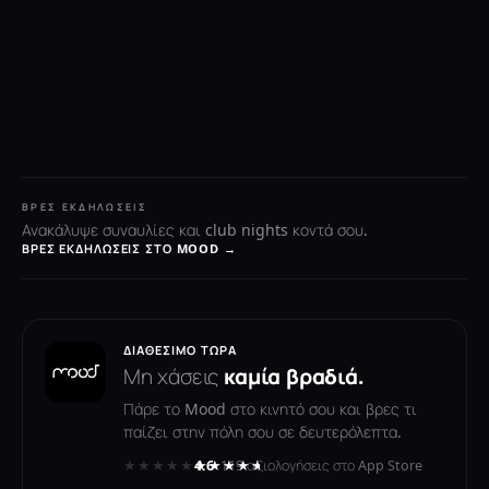
ΒΡΕΣ ΕΚΔΗΛΏΣΕΙΣ
Ανακάλυψε συναυλίες και club nights κοντά σου.
ΒΡΕΣ ΕΚΔΗΛΏΣΕΙΣ ΣΤΟ MOOD →
ΔΙΑΘΈΣΙΜΟ ΤΏΡΑ
Μη χάσεις
καμία βραδιά.
Πάρε το Mood στο κινητό σου και βρες τι
παίζει στην πόλη σου σε δευτερόλεπτα.
★★★★★
★★★★★
4.6
· 119 αξιολογήσεις στο App Store