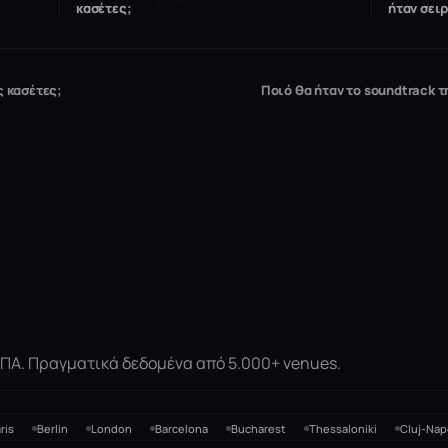
κασέτες;
ήταν σειρ
ς κασέτες;
Ποιό θα ήταν το soundtrack τη
 ΗΠΑ. Πραγματικά δεδομένα από 5.000+ venues.
ris
Berlin
London
Barcelona
Bucharest
Thessaloniki
Cluj-Nap