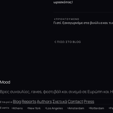
ωροσκόπος!
ΠΡΟΗΓΟΎΜΕΝΟ
Γιατί ξαναγυρνάμε στα βινύλια και τι
ΠΊΣΩ ΣΤΟ BLOG
Mood
Βρες συναυλίες, raves, φεστιβάλ και σινεμά σε Ευρώπη και
Blog
Reports
Authors
Σχετικά
Contact
Press
Εταιρεία
Events
Athens
New York
Los Angeles
Amsterdam
Rotterdam
Pa