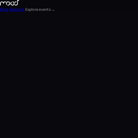
Blog
Reports
Explore events →