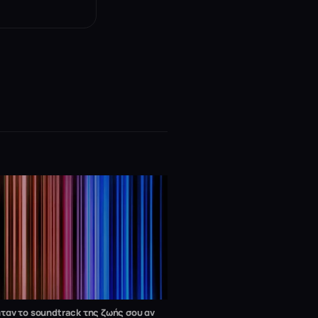
ταν το soundtrack της ζωής σου αν