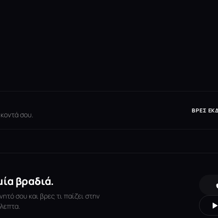
ΒΡΕΣ ΕΚ
 κοντά σου.
μία βραδιά.
νητό σου και βρες τι παίζει στην
λεπτα.