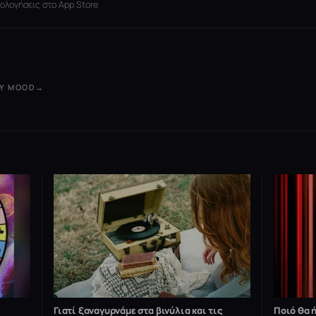
ξιολογήσεις στο App Store
ΟΥ MOOD
→
Γιατί ξαναγυρνάμε στα βινύλια και τις
Ποιό θα ή