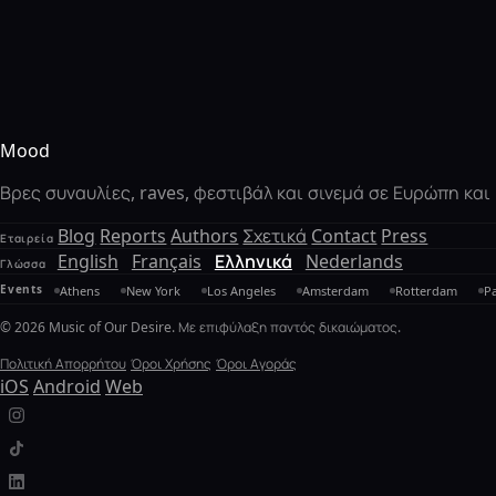
Mood
Βρες συναυλίες, raves, φεστιβάλ και σινεμά σε Ευρώπη κα
Blog
Reports
Authors
Σχετικά
Contact
Press
Εταιρεία
English
Français
Ελληνικά
Nederlands
Γλώσσα
Events
Athens
New York
Los Angeles
Amsterdam
Rotterdam
Pa
© 2026 Music of Our Desire. Με επιφύλαξη παντός δικαιώματος.
Πολιτική Απορρήτου
Όροι Χρήσης
Όροι Αγοράς
iOS
Android
Web