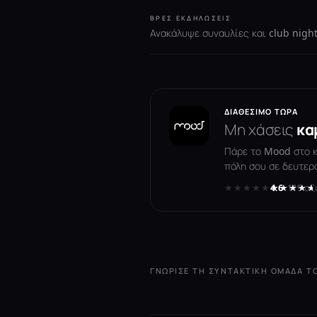
ΒΡΕΣ ΕΚΔΗΛΏΣΕΙΣ
Ανακάλυψε συναυλίες και club night
ΔΙΑΘΈΣΙΜΟ ΤΏΡΑ
Μη χάσεις
κα
Πάρε το Mood στο κι
πόλη σου σε δευτερ
★★★★★
★★★★★
4.6
· 119 αξ
ΓΝΏΡΙΣΕ ΤΗ ΣΥΝΤΑΚΤΙΚΉ ΟΜΆΔΑ 