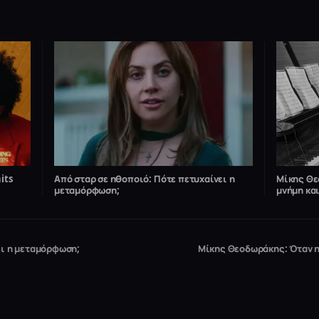
its
Από σταρ σε ηθοποιό: Πότε πετυχαίνει η
Μίκης Θε
μεταμόρφωση;
μνήμη κα
ει η μεταμόρφωση;
Μίκης Θεοδωράκης: Όταν η 