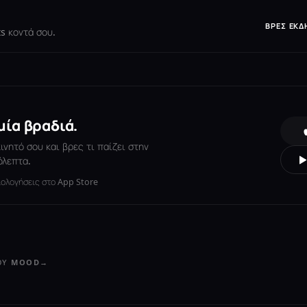
ΒΡΕΣ ΕΚΔ
s κοντά σου.
μία βραδιά.
νητό σου και βρες τι παίζει στην
όλεπτα.
ιολογήσεις στο App Store
ΤΟΥ MOOD
→