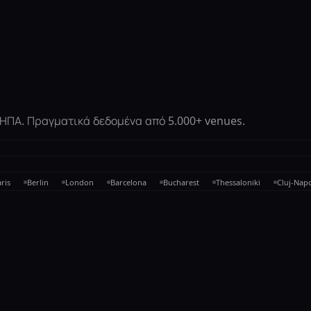
ι ΗΠΑ. Πραγματικά δεδομένα από 5.000+ venues.
ris
Berlin
London
Barcelona
Bucharest
Thessaloniki
Cluj-Nap