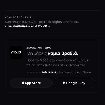
ΒΡΕΣ ΕΚΔΗΛΏΣΕΙΣ
Ανακάλυψε συναυλίες και club nights κοντά σου.
ΒΡΕΣ ΕΚΔΗΛΏΣΕΙΣ ΣΤΟ MOOD →
ΔΙΑΘΈΣΙΜΟ ΤΏΡΑ
Μη χάσεις
καμία βραδιά.
Πάρε το Mood στο κινητό σου και βρες τι
παίζει στην πόλη σου σε δευτερόλεπτα.
★★★★★
★★★★★
4.6
· 119 αξιολογήσεις στο App Store
App Store
Google Play