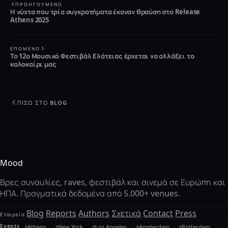
ΠΡΟΗΓΟΎΜΕΝΟ
Η νύχτα που τρία συγκροτήματα έκαναν θραύση στο Release
Athens 2025
ΕΠΌΜΕΝΟ
Το 12ο Μουσικό Φεστιβάλ Ελάτειας έρχεται να αλλάξει το
καλοκαίρι μας
ΠΊΣΩ ΣΤΟ BLOG
Mood
Βρες συναυλίες, raves, φεστιβάλ και σινεμά σε Ευρώπη και
ΗΠΑ. Πραγματικά δεδομένα από 5.000+ venues.
Blog
Reports
Authors
Σχετικά
Contact
Press
Εταιρεία
Events
Athens
New York
Los Angeles
Amsterdam
Rotterdam