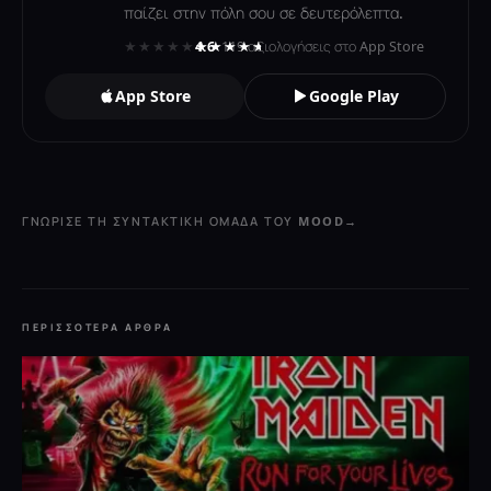
παίζει στην πόλη σου σε δευτερόλεπτα.
★★★★★
★★★★★
4.6
· 119 αξιολογήσεις στο App Store
App Store
Google Play
ΓΝΏΡΙΣΕ ΤΗ ΣΥΝΤΑΚΤΙΚΉ ΟΜΆΔΑ ΤΟΥ MOOD
→
ΠΕΡΙΣΣΌΤΕΡΑ ΆΡΘΡΑ