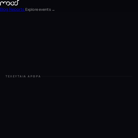
Blog
Reports
Explore events →
EN
FR
ΕΛ
ΤΕΛΕΥΤΑΊΑ ΆΡΘΡΑ