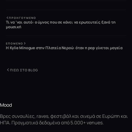
ΠΡΟΗΓΟΎΜΕΝΟ
Τι να ‘ναι αυτό: ο ύμνος που σε κάνει να ερωτευτείς ξανά τη
μουσική
ΕΠΌΜΕΝΟ
Η Kylie Minogue στην Πλατεία Νερού: όταν η pop γίνεται μαγεία
ΠΊΣΩ ΣΤΟ BLOG
Mood
Βρες συναυλίες, raves, φεστιβάλ και σινεμά σε Ευρώπη και
ΗΠΑ. Πραγματικά δεδομένα από 5.000+ venues.