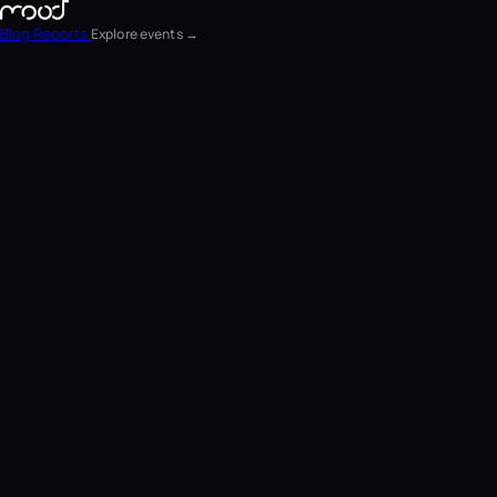
Blog
Reports
Explore events →