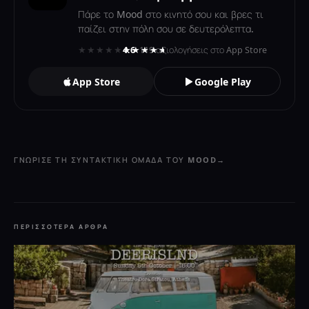
Πάρε το Mood στο κινητό σου και βρες τι
παίζει στην πόλη σου σε δευτερόλεπτα.
★★★★★
★★★★★
4.6
· 119 αξιολογήσεις στο App Store
App Store
Google Play
ΓΝΏΡΙΣΕ ΤΗ ΣΥΝΤΑΚΤΙΚΉ ΟΜΆΔΑ ΤΟΥ MOOD
→
ΠΕΡΙΣΣΌΤΕΡΑ ΆΡΘΡΑ