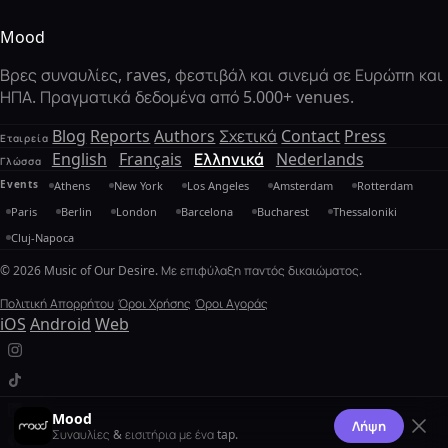
Mood
Βρες συναυλίες, raves, φεστιβάλ και σινεμά σε Ευρώπη και
ΗΠΑ. Πραγματικά δεδομένα από 5.000+ venues.
Blog
Reports
Authors
Σχετικά
Contact
Press
Εταιρεία
English
Français
Ελληνικά
Nederlands
Γλώσσα
Events
Athens
New York
Los Angeles
Amsterdam
Rotterdam
Paris
Berlin
London
Barcelona
Bucharest
Thessaloniki
Cluj-Napoca
© 2026 Music of Our Desire. Με επιφύλαξη παντός δικαιώματος.
Πολιτική Απορρήτου
Όροι Χρήσης
Όροι Αγοράς
iOS
Android
Web
Mood
Λήψη
Συναυλίες & εισιτήρια με ένα tap.