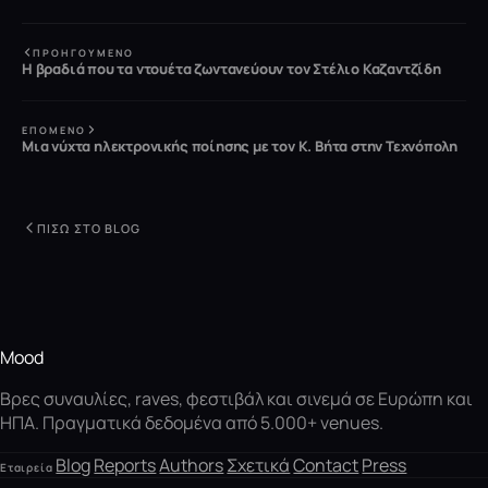
ΠΡΟΗΓΟΎΜΕΝΟ
Η βραδιά που τα ντουέτα ζωντανεύουν τον Στέλιο Καζαντζίδη
ΕΠΌΜΕΝΟ
Μια νύχτα ηλεκτρονικής ποίησης με τον Κ. Βήτα στην Τεχνόπολη
ΠΊΣΩ ΣΤΟ BLOG
Mood
Βρες συναυλίες, raves, φεστιβάλ και σινεμά σε Ευρώπη και
ΗΠΑ. Πραγματικά δεδομένα από 5.000+ venues.
Blog
Reports
Authors
Σχετικά
Contact
Press
Εταιρεία