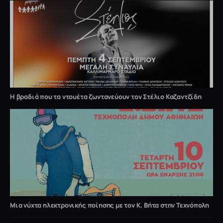
Η βραδιά που τα ντουέτα ζωντανεύουν τον Στέλιο Καζαντζίδη
Μια νύχτα ηλεκτρονικής ποίησης με τον Κ. Βήτα στην Τεχνόπολη