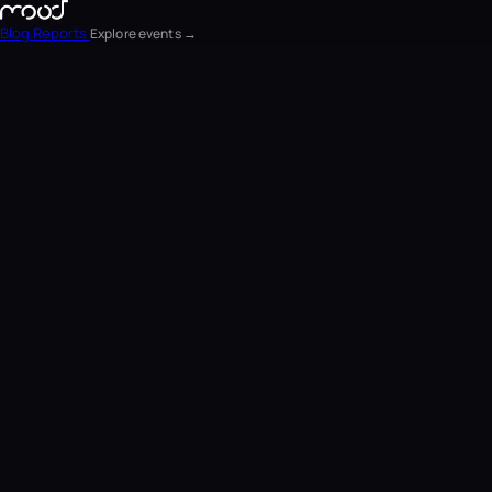
Blog
Reports
Explore events →