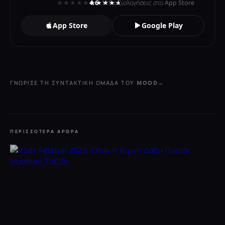
★★★★★
★★★★★
4.6
· 119 αξιολογήσεις στο App Store
App Store
Google Play
ΓΝΏΡΙΣΕ ΤΗ ΣΥΝΤΑΚΤΙΚΉ ΟΜΆΔΑ ΤΟΥ MOOD
→
ΠΕΡΙΣΣΌΤΕΡΑ ΆΡΘΡΑ