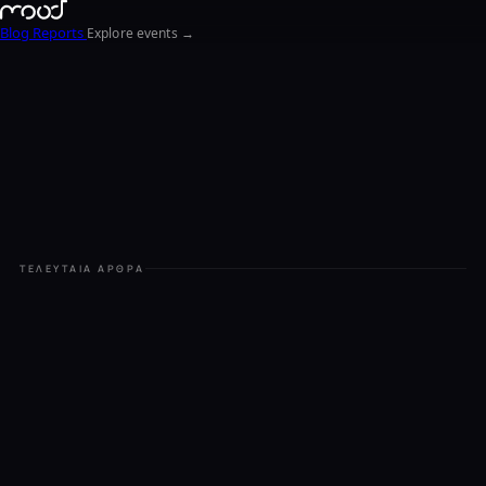
Blog
Reports
Explore events →
EN
FR
ΕΛ
ΤΕΛΕΥΤΑΊΑ ΆΡΘΡΑ