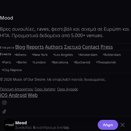
Mood
Βρες συναυλίες, raves, φεστιβάλ και σινεμά σε Ευρώπη και
ΗΠΑ. Πραγματικά δεδομένα από 5.000+ venues.
Blog
Reports
Authors
Σχετικά
Contact
Press
Εταιρεία
Events
Athens
New York
Los Angeles
Amsterdam
Rotterdam
Paris
Berlin
London
Barcelona
Bucharest
Thessaloniki
Cluj-Napoca
© 2026 Music of Our Desire. Με επιφύλαξη παντός δικαιώματος.
Πολιτική Απορρήτου
Όροι Χρήσης
Όροι Αγοράς
iOS
Android
Web
Mood
Λήψη
Συναυλίες & εισιτήρια με ένα tap.