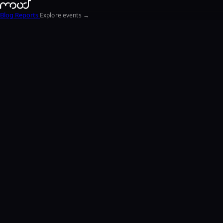
Blog
Reports
Explore events →
EN
FR
ΕΛ